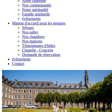
Notre charisme
Nos communautés
Notre spiritualité
Famille spirituelle
évènements
Maison d'accueil pour les groupes
Séjours
Nos salles
Nos chambres
Nos maisons
Témoignages d'hôtes
Chapelle - Concerts
Demande de réservation
évènements
Contact